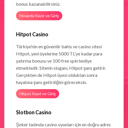
bonus kazanabilirsiniz.
Hovarda Kayıt ve Giriş
Hitpot Casino
Türkiye’nin en güvenilir bahis ve casino sitesi
Hitpot, yeni üyelerine 5000 TL'ye kadar para
yatırma bonusu ve 100 free spin hediye
etmektedir. Sitenin sloganı, Hitpot şans getirir.
Gerçekten de Hitpot üyesi olduktan sonra
hayatına şans getirdiğini göreceksin.
Hitpot Kayıt ve Giriş
Slotbon Casino
Şeker tadında casino oyunları için en doğru adres