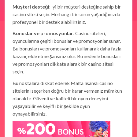
Müşteri desteği
: İyi bir müşteri desteğine sahip bir
casino sitesi seçin. Herhangi bir sorun yaşadığınızda
profesyonel bir destek alabilirsiniz.
Bonuslar ve promosyonlar
: Casino siteleri,
oyuncularına çeşitli bonuslar ve promosyonlar sunar.
Bu bonusları ve promosyonları kullanarak daha fazla
kazanç elde etme şansınız olur. Bu nedenle bonusları
ve promosyonları dikkate alarak bir casino sitesi
seçin.
Bu noktalara dikkat ederek Malta lisanslı casino
sitelerini seçerken doğru bir karar vermeniz mümkün
olacaktır. Güvenli ve kaliteli bir oyun deneyimi
yaşayabilir ve keyifli bir şekilde oyun
oynayabilirsiniz.