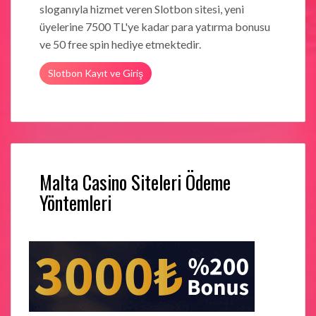
sloganıyla hizmet veren Slotbon sitesi, yeni
üyelerine 7500 TL'ye kadar para yatırma bonusu
ve 50 free spin hediye etmektedir.
Slotbon Kayıt ve Giriş
Malta Casino Siteleri Ödeme
Yöntemleri