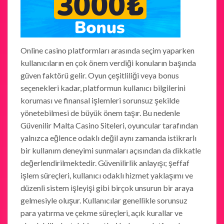
Online casino platformları arasında seçim yaparken
kullanıcıların en çok önem verdiği konuların başında
güven faktörü gelir. Oyun çeşitliliği veya bonus
seçenekleri kadar, platformun kullanıcı bilgilerini
koruması ve finansal işlemleri sorunsuz şekilde
yönetebilmesi de büyük önem taşır. Bu nedenle
Güvenilir Malta Casino Siteleri, oyuncular tarafından
yalnızca eğlence odaklı değil aynı zamanda istikrarlı
bir kullanım deneyimi sunmaları açısından da dikkatle
değerlendirilmektedir. Güvenilirlik anlayışı; şeffaf
işlem süreçleri, kullanıcı odaklı hizmet yaklaşımı ve
düzenli sistem işleyişi gibi birçok unsurun bir araya
gelmesiyle oluşur. Kullanıcılar genellikle sorunsuz
para yatırma ve çekme süreçleri, açık kurallar ve