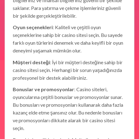
bilgileriniz ve finansal bilgileriniz güvenli bir şekilde
saklanır. Para yatırma ve çekme işlemleriniz güvenli
bir şekilde gerçekleştirilebilir.
Oyun seçenekleri
: Kaliteli ve çeşitli oyun
seçeneklerine sahip bir casino sitesi seçin. Bu sayede
farklı oyun türlerini denemek ve daha keyifli bir oyun
deneyimi yaşamak mümkün olur.
Müşteri desteği
: İyi bir müşteri desteğine sahip bir
casino sitesi seçin. Herhangi bir sorun yaşadığınızda
profesyonel bir destek alabilirsiniz.
Bonuslar ve promosyonlar
: Casino siteleri,
oyuncularına çeşitli bonuslar ve promosyonlar sunar.
Bu bonusları ve promosyonları kullanarak daha fazla
kazanç elde etme şansınız olur. Bu nedenle bonusları
ve promosyonları dikkate alarak bir casino sitesi
seçin.