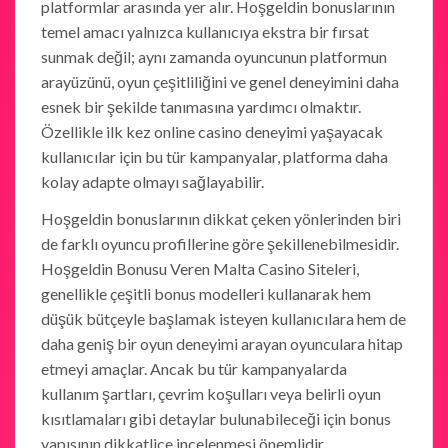
platformlar arasında yer alır. Hoşgeldin bonuslarının
temel amacı yalnızca kullanıcıya ekstra bir fırsat
sunmak değil; aynı zamanda oyuncunun platformun
arayüzünü, oyun çeşitliliğini ve genel deneyimini daha
esnek bir şekilde tanımasına yardımcı olmaktır.
Özellikle ilk kez online casino deneyimi yaşayacak
kullanıcılar için bu tür kampanyalar, platforma daha
kolay adapte olmayı sağlayabilir.
Hoşgeldin bonuslarının dikkat çeken yönlerinden biri
de farklı oyuncu profillerine göre şekillenebilmesidir.
Hoşgeldin Bonusu Veren Malta Casino Siteleri,
genellikle çeşitli bonus modelleri kullanarak hem
düşük bütçeyle başlamak isteyen kullanıcılara hem de
daha geniş bir oyun deneyimi arayan oyunculara hitap
etmeyi amaçlar. Ancak bu tür kampanyalarda
kullanım şartları, çevrim koşulları veya belirli oyun
kısıtlamaları gibi detaylar bulunabileceği için bonus
yapısının dikkatlice incelenmesi önemlidir.