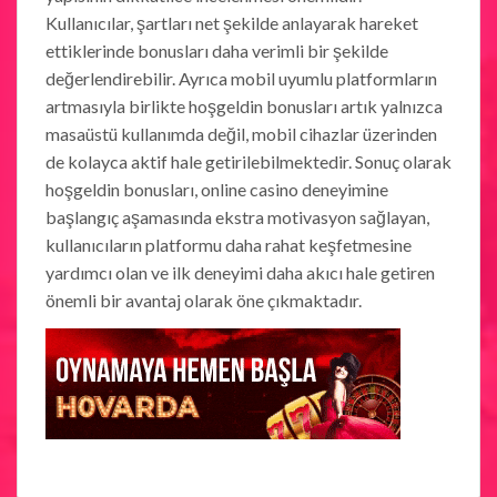
Kullanıcılar, şartları net şekilde anlayarak hareket
ettiklerinde bonusları daha verimli bir şekilde
değerlendirebilir. Ayrıca mobil uyumlu platformların
artmasıyla birlikte hoşgeldin bonusları artık yalnızca
masaüstü kullanımda değil, mobil cihazlar üzerinden
de kolayca aktif hale getirilebilmektedir. Sonuç olarak
hoşgeldin bonusları, online casino deneyimine
başlangıç aşamasında ekstra motivasyon sağlayan,
kullanıcıların platformu daha rahat keşfetmesine
yardımcı olan ve ilk deneyimi daha akıcı hale getiren
önemli bir avantaj olarak öne çıkmaktadır.