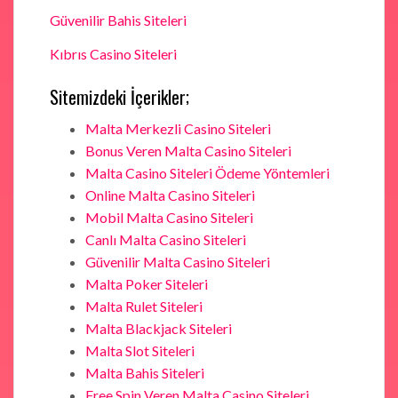
Güvenilir Bahis Siteleri
Kıbrıs Casino Siteleri
Sitemizdeki İçerikler;
Malta Merkezli Casino Siteleri
Bonus Veren Malta Casino Siteleri
Malta Casino Siteleri Ödeme Yöntemleri
Online Malta Casino Siteleri
Mobil Malta Casino Siteleri
Canlı Malta Casino Siteleri
Güvenilir Malta Casino Siteleri
Malta Poker Siteleri
Malta Rulet Siteleri
Malta Blackjack Siteleri
Malta Slot Siteleri
Malta Bahis Siteleri
Free Spin Veren Malta Casino Siteleri