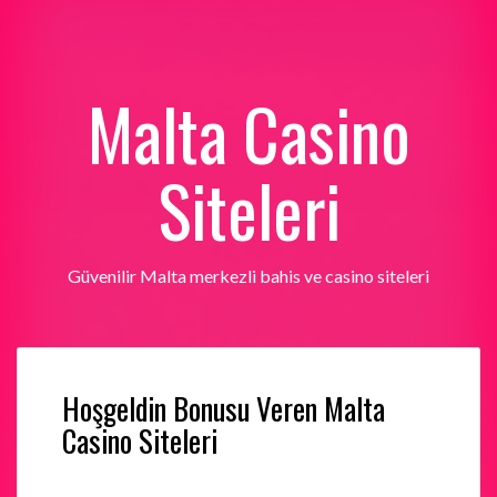
Malta Casino
Siteleri
Güvenilir Malta merkezli bahis ve casino siteleri
Hoşgeldin Bonusu Veren Malta
Casino Siteleri