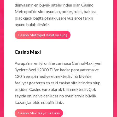
dünyasının en büyük sitelerinden olan Casino
Metropol'de slot oyunları, poker, rulet, bakara,
blackjack başta olmak üzere yüzlerce farklı
oyunu bulabilirsiniz.
Casino Metropol Kayıt ve Giriş
Casino Maxi
Avrupa'nın en iyi online casinosu CasinoMaxi, yeni
üyelere özel 12000 TL'ye kadar para yatırma ve
120 free spin hediye etmektedir. Türkiye'de
faaliyet gösteren en eski casino sitelerinden olup,
eskiden CasinoEuro olarak bilinmektedir. Çok
sayıda online ve canlı casino oyunlarıyla büyük
kazançlar elde edebilirsiniz.
Casino Maxi Kayıt ve Giriş