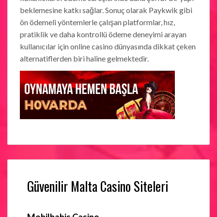
beklemesine katkı sağlar. Sonuç olarak Paykwik gibi
ön ödemeli yöntemlerle çalışan platformlar, hız,
pratiklik ve daha kontrollü ödeme deneyimi arayan
kullanıcılar için online casino dünyasında dikkat çeken
alternatiflerden biri haline gelmektedir.
Güvenilir Malta Casino Siteleri