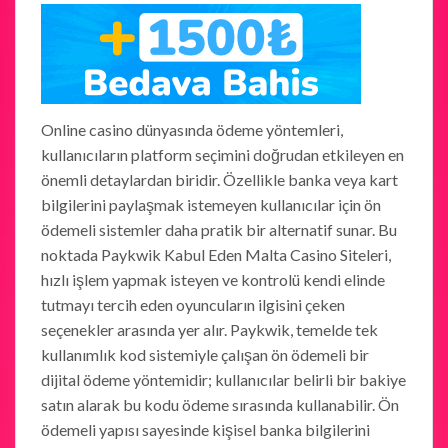
Online casino dünyasında ödeme yöntemleri,
kullanıcıların platform seçimini doğrudan etkileyen en
önemli detaylardan biridir. Özellikle banka veya kart
bilgilerini paylaşmak istemeyen kullanıcılar için ön
ödemeli sistemler daha pratik bir alternatif sunar. Bu
noktada Paykwik Kabul Eden Malta Casino Siteleri,
hızlı işlem yapmak isteyen ve kontrolü kendi elinde
tutmayı tercih eden oyuncuların ilgisini çeken
seçenekler arasında yer alır. Paykwik, temelde tek
kullanımlık kod sistemiyle çalışan ön ödemeli bir
dijital ödeme yöntemidir; kullanıcılar belirli bir bakiye
satın alarak bu kodu ödeme sırasında kullanabilir. Ön
ödemeli yapısı sayesinde kişisel banka bilgilerini