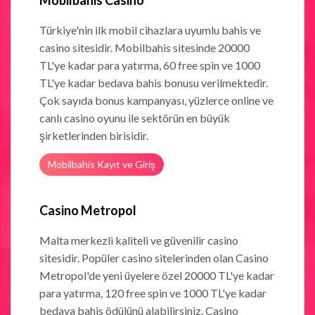
Mobilbahis Casino
Türkiye'nin ilk mobil cihazlara uyumlu bahis ve
casino sitesidir. Mobilbahis sitesinde 20000
TL'ye kadar para yatırma, 60 free spin ve 1000
TL'ye kadar bedava bahis bonusu verilmektedir.
Çok sayıda bonus kampanyası, yüzlerce online ve
canlı casino oyunu ile sektörün en büyük
şirketlerinden birisidir.
Mobilbahis Kayıt ve Giriş
Casino Metropol
Malta merkezli kaliteli ve güvenilir casino
sitesidir. Popüler casino sitelerinden olan Casino
Metropol'de yeni üyelere özel 20000 TL'ye kadar
para yatırma, 120 free spin ve 1000 TL'ye kadar
bedava bahis ödülünü alabilirsiniz. Casino