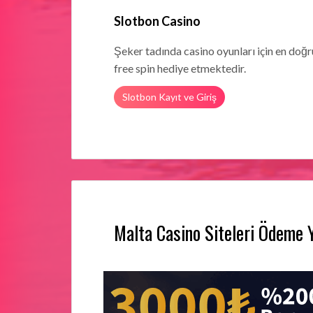
Slotbon Casino
Şeker tadında casino oyunları için en doğr
free spin hediye etmektedir.
Slotbon Kayıt ve Giriş
Malta Casino Siteleri Ödeme 