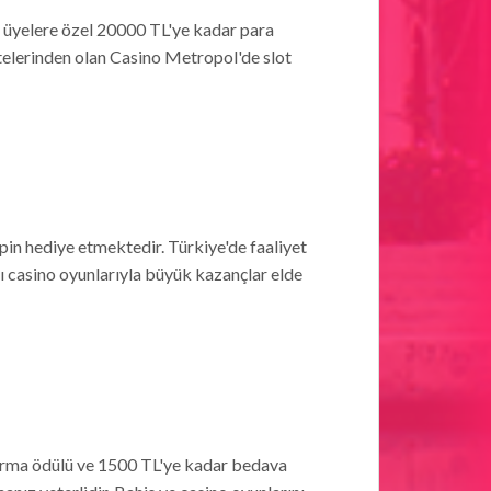
ni üyelere özel 20000 TL'ye kadar para
itelerinden olan Casino Metropol'de slot
pin hediye etmektedir. Türkiye'de faaliyet
lı casino oyunlarıyla büyük kazançlar elde
atırma ödülü ve 1500 TL'ye kadar bedava