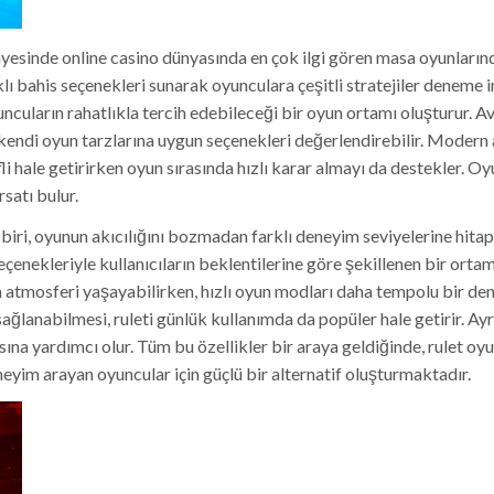
sayesinde online casino dünyasında en çok ilgi gören masa oyunlarınd
ı bahis seçenekleri sunarak oyunculara çeşitli stratejiler deneme im
uların rahatlıkla tercih edebileceği bir oyun ortamı oluşturur. Avr
r kendi oyun tarzlarına uygun seçenekleri değerlendirebilir. Modern
li hale getirirken oyun sırasında hızlı karar almayı da destekler. Oy
satı bulur.
biri, oyunun akıcılığını bozmadan farklı deneyim seviyelerine hitap 
 seçenekleriyle kullanıcıların beklentilerine göre şekillenen bir orta
 atmosferi yaşayabilirken, hızlı oyun modları daha tempolu bir de
ğlanabilmesi, ruleti günlük kullanımda da popüler hale getirir. Ayrı
sına yardımcı olur. Tüm bu özellikler bir araya geldiğinde, rulet oy
neyim arayan oyuncular için güçlü bir alternatif oluşturmaktadır.