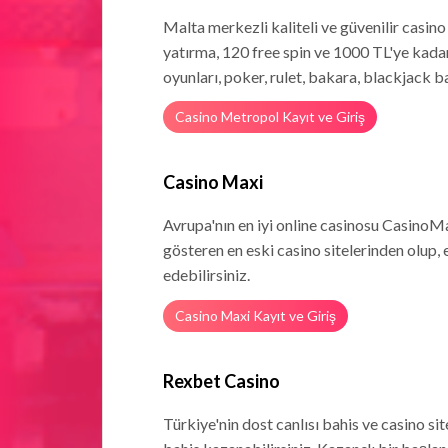
Malta merkezli kaliteli ve güvenilir casin
yatırma, 120 free spin ve 1000 TL'ye kada
oyunları, poker, rulet, bakara, blackjack b
Casino Metropol Kayıt ve Giriş
Casino Maxi
Avrupa'nın en iyi online casinosu CasinoMa
gösteren en eski casino sitelerinden olup,
edebilirsiniz.
Casino Maxi Kayıt ve Giriş
Rexbet Casino
Türkiye'nin dost canlısı bahis ve casino s