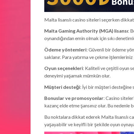
Malta lisanslı casino siteleri seçerken dikka
Malta Gaming Authority (MGA) lisansı
: B
oynandığından emin olmak için sıkı denetimle
Ödeme yöntemleri
: Güvenli bir ödeme yönt
saklanır. Para yatırma ve çekme işlemleriniz g
Oyun seçenekleri
: Kaliteli ve çeşitli oyun
deneyimi yaşamak mümkün olur.
Müşteri desteği
: İyi bir müşteri desteğine
Bonuslar ve promosyonlar
: Casino sitele
kazanç elde etme şansınız olur. Bu nedenle bo
Bu noktalara dikkat ederek Malta lisanslı ca
yaşayabilir ve keyifli bir şekilde oyun oynaya